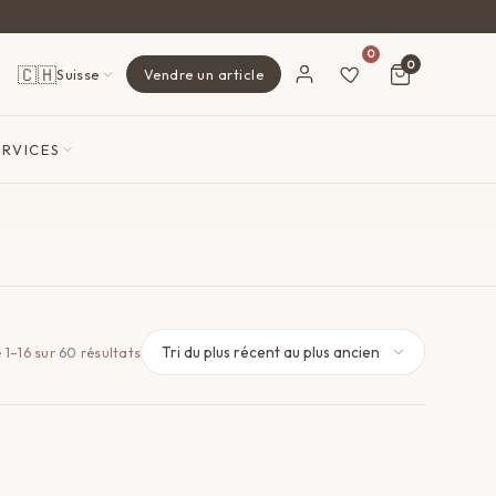
0
0
🇨🇭
Suisse
Vendre un article
ERVICES
Trié
 1–16 sur 60 résultats
du
plus
récent
au
plus
ancien