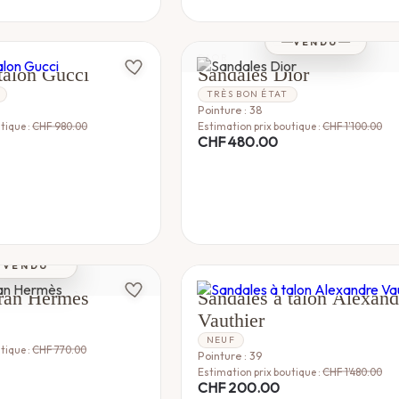
VENDU
DIOR
talon Gucci
Sandales Dior
TRÈS BON ÉTAT
Pointure : 38
tique :
CHF
980.00
Estimation prix boutique :
CHF
1'100.00
CHF
480.00
VENDU
ALEXANDRE VAUTHIER
ran Hermès
Sandales à talon Alexand
Vauthier
NEUF
tique :
CHF
770.00
Pointure : 39
Estimation prix boutique :
CHF
1'480.00
CHF
200.00