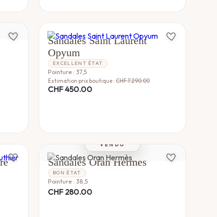
YVES SAINT LAURENT
Sandales Saint Laurent
Opyum
EXCELLENT ÉTAT
Pointure : 37,5
Estimation prix boutique :
CHF
1'290.00
CHF
450.00
VENDU
HERMÈS
re
Sandales Oran Hermès
BON ÉTAT
Pointure : 38,5
CHF
280.00