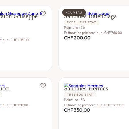
OTTI
BALENCIAGA
NOUVEAU
talon Giuseppe
Sandales Balenciaga
EXCELLENT ÉTAT
Pointure : 36
Estimation prix boutique :
CHF
780.00
CHF
200.00
tique :
CHF
1'050.00
HERMÈS
ucci
Sandales Hermès
TRÈS BON ÉTAT
Pointure : 38
tique :
CHF
750.00
Estimation prix boutique :
CHF
1'200.00
CHF
350.00