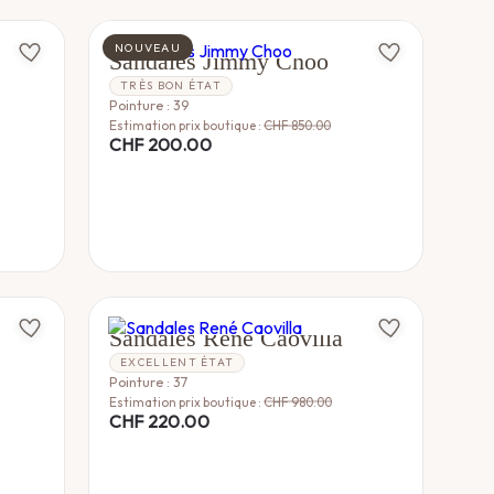
JIMMY CHOO
NOUVEAU
Sandales Jimmy Choo
TRÈS BON ÉTAT
Pointure : 39
Estimation prix boutique :
CHF
850.00
CHF
200.00
RENE CAOVILLA
Sandales René Caovilla
EXCELLENT ÉTAT
Pointure : 37
Estimation prix boutique :
CHF
980.00
CHF
220.00