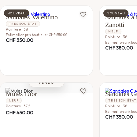
VALENTINO
GIUSEPPE ZAN
NOUVEAU
NOUVEAU
Sandales Valentino
Sandales à 
Zanotti
TRÈS BON ÉTAT
Pointure : 38
NEUF
Estimation prix boutique :
CHF
850.00
Pointure : 38
CHF
350.00
Estimation prix bou
CHF
380.00
VENDU
DIOR
GUCCI
Mules Dior
Sandales G
NEUF
TRÈS BON ÉTAT
Pointure : 37,5
Pointure : 38
Estimation prix bou
CHF
450.00
CHF
350.00