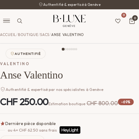
Authentifié & expertisé à Genève
0
0
ACCUEIL
/
BOUTIQUE
/
SACS
/
ANSE VALENTINO
AUTHENTIFIÉ
VALENTINO
Anse Valentino
Authentifié & expertisé par nos spécialistes à Genève
CHF
250.00
CHF
800.00
-69%
Estimation boutique
Dernière pièce disponible
ou 4×
CHF
62.50
sans frais