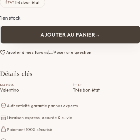
Très bon état
ÉTAT
1 en stock
AJOUTER AU PANIER
quantité
de
Anse
Ajouter à mes favoris
Poser une question
Valentino
Détails clés
MAISON
ÉTAT
Valentino
Très bon état
Authenticité garantie par nos experts
Livraison express, assurée & suivie
Paiement 100% sécurisé