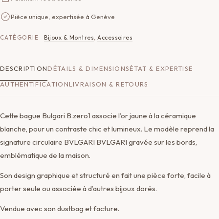
Pièce unique, expertisée à Genève
CATÉGORIE
Bijoux & Montres
,
Accessoires
DESCRIPTION
DÉTAILS & DIMENSIONS
ÉTAT & EXPERTISE
AUTHENTIFICATION
LIVRAISON & RETOURS
Cette bague Bulgari B.zero1 associe l’or jaune à la céramique
blanche, pour un contraste chic et lumineux. Le modèle reprend la
signature circulaire BVLGARI BVLGARI gravée sur les bords,
emblématique de la maison.
Son design graphique et structuré en fait une pièce forte, facile à
porter seule ou associée à d’autres bijoux dorés.
Vendue avec son dustbag et facture.