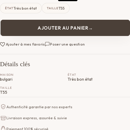
Très bon état
T55
ÉTAT
TAILLE
AJOUTER AU PANIER
quantité
de
Bague
Ajouter à mes favoris
Poser une question
Bulgari
Détails clés
MAISON
ÉTAT
bulgari
Très bon état
TAILLE
T55
Authenticité garantie par nos experts
Livraison express, assurée & suivie
Paiement 100% sécurisé