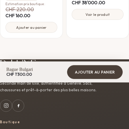
CHF
38'000.00
Estimation prix boutique :
CHF
220.00
Voir le produit
CHF
160.00
Ajouter au panier
Bague Bulgari
AJOUTER AU PANIER
CHF
1'300.00
Seconde main de luxe, authentifiée à Genève. Sacs,
chaussures et prêt-à-porter des plus belles maisons.
Boutique