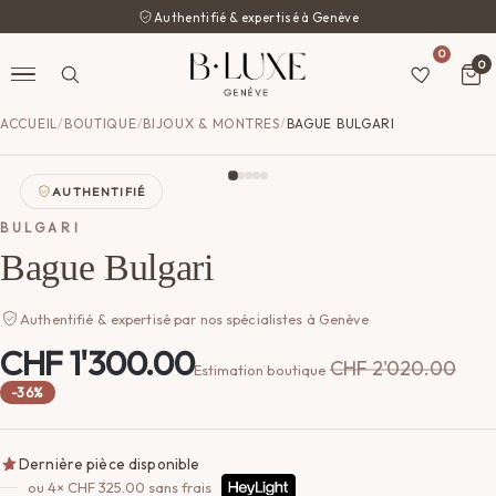
Authentifié & expertisé à Genève
0
0
ACCUEIL
/
BOUTIQUE
/
BIJOUX & MONTRES
/
BAGUE BULGARI
AUTHENTIFIÉ
BULGARI
Bague Bulgari
Authentifié & expertisé par nos spécialistes à Genève
CHF
1'300.00
CHF
2'020.00
Estimation boutique
-36%
Dernière pièce disponible
ou 4×
CHF
325.00
sans frais