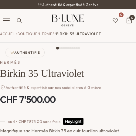
Authentifié & expertisé à Genève
0
0
ACCUEIL
/
BOUTIQUE
/
HERMÈS
/
BIRKIN 35 ULTRAVIOLET
AUTHENTIFIÉ
HERMÈS
Birkin 35 Ultraviolet
Authentifié & expertisé par nos spécialistes à Genève
CHF
7'500.00
ou 4×
CHF
1'875.00
sans frais
Magnifique sac Hermès Birkin 35 en cuir taurillon ultraviolet