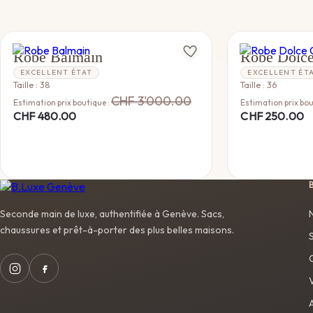
BALMAIN
DOLCE GABBA
Robe Balmain
Robe Dolc
EXCELLENT ÉTAT
EXCELLENT ÉT
Taille : 38
Taille : 36
CHF
3'000.00
Estimation prix boutique :
Estimation prix bou
CHF
480.00
CHF
250.00
Seconde main de luxe, authentifiée à Genève. Sacs,
chaussures et prêt-à-porter des plus belles maisons.