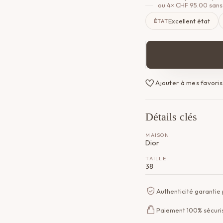
ou 4×
CHF
95.00
sans 
Excellent état
ÉTAT
quantité
de
Chemise
Ajouter à mes favoris
Dior
Détails clés
MAISON
Dior
TAILLE
38
Authenticité garantie
Paiement 100% sécuri