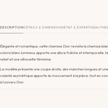
DESCRIPTION
DÉTAILS & DIMENSIONS
ÉTAT & EXPERTISE
AUTHEN
Élégante et romantique, cette chemise Dior revisite la chemise bla
coloris blanc lumineux apporte une allure fraîche et intemporelle, tan
relief et une silhouette féminine.
Le modèle présente une coupe droite, des manches longues et une
volanté asymétrique apporte du mouvement à la pièce, tout en cons
à l’univers Dior.