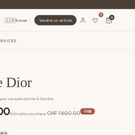
0
0
🇨🇭
Suisse
Vendre un article
ERVICES
 Dior
 par nos spécialistes à Genève
00
-76%
CHF
1'600.00
Estimation boutique
ible