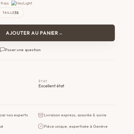
frais
38
TAILLE
AJOUTER AU PANIER
Poser une question
ÉTAT
Excellent état
 par nos experts
Livraison express, assurée & suivie
sé
Pièce unique, expertisée à Genève