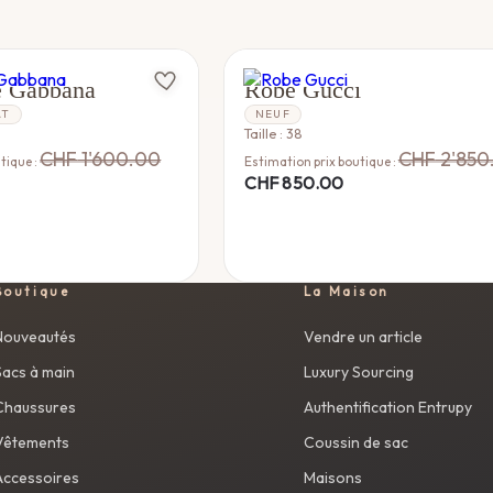
NA
GUCCI
e Gabbana
Robe Gucci
AT
NEUF
Taille : 38
CHF
1'600.00
CHF
2'850
tique :
Estimation prix boutique :
CHF
850.00
Boutique
La Maison
Nouveautés
Vendre un article
Sacs à main
Luxury Sourcing
Chaussures
Authentification Entrupy
Vêtements
Coussin de sac
Accessoires
Maisons