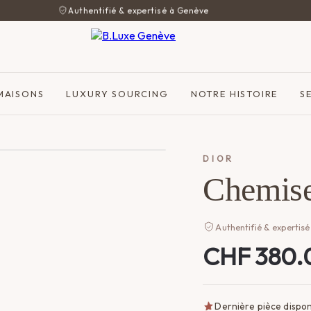
Authentifié & expertisé à Genève
MAISONS
LUXURY SOURCING
NOTRE HISTOIRE
S
DIOR
Chemise
Authentifié & expertisé
CHF
380.
Dernière pièce dispon