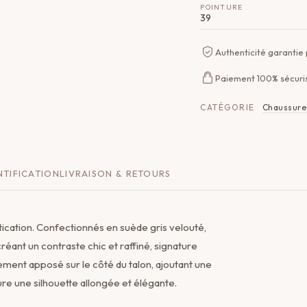
POINTURE
39
Authenticité garantie
Paiement 100% sécuri
CATÉGORIE
Chaussure
TIFICATION
LIVRAISON & RETOURS
tication. Confectionnés en suède gris velouté,
 créant un contraste chic et raffiné, signature
ement apposé sur le côté du talon, ajoutant une
sure une silhouette allongée et élégante.