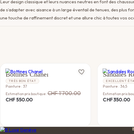
Leur design classique et leurs nuances neutres en font des chauss
de s’adapter avec aisance à un large éventail de tenues, des plus f
une touche de raffinement discret et une allure chic à toutes vos oc
CHANEL
VALENTINO
Bottines Chanel
Sandales R
TRÈS BON ÉTAT
EXCELLENT ÉT
Pointure : 37
Pointure : 36,5
CHF
1'700.00
Estimation prix boutique :
Estimation prix bou
CHF
550.00
CHF
350.00