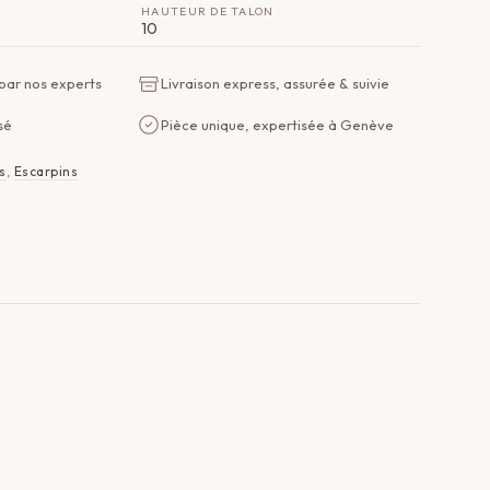
HAUTEUR DE TALON
10
 par nos experts
Livraison express, assurée & suivie
sé
Pièce unique, expertisée à Genève
s
,
Escarpins