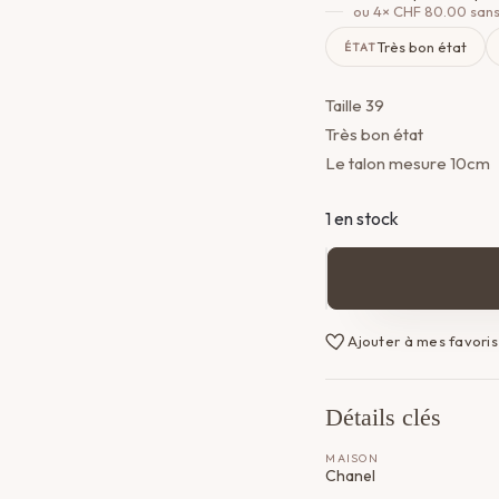
ou 4×
CHF
80.00
sans
Très bon état
ÉTAT
Taille 39
Très bon état
Le talon mesure 10cm
1 en stock
quantité
de
Escarpins
Ajouter à mes favoris
Chanel
Détails clés
MAISON
Chanel