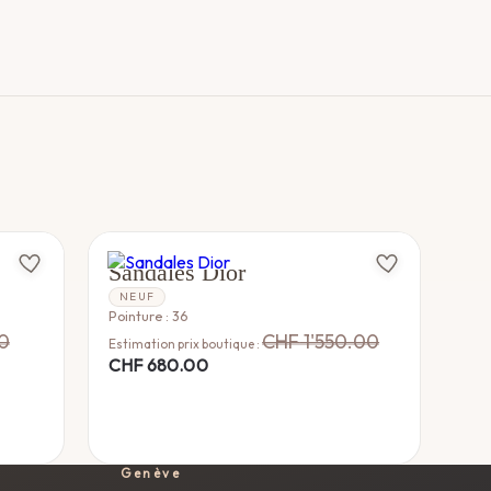
DIOR
Sandales Dior
NEUF
Pointure : 36
0
CHF
1'550.00
Estimation prix boutique :
CHF
680.00
Genève