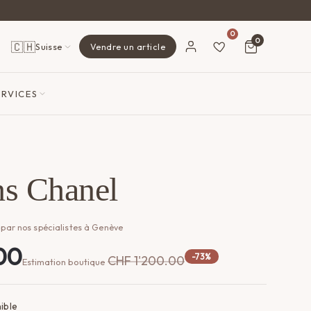
0
0
🇨🇭
Suisse
Vendre un article
ERVICES
ns Chanel
 par nos spécialistes à Genève
00
-73%
CHF
1'200.00
Estimation boutique
ible