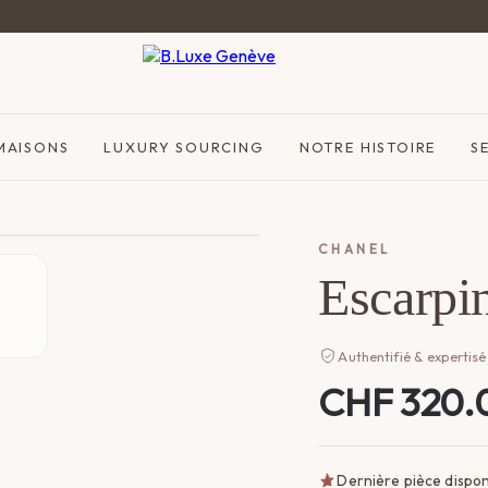
Authentifié & expertisé à Genève
MAISONS
LUXURY SOURCING
NOTRE HISTOIRE
S
CHANEL
Escarpi
Authentifié & expertisé
CHF
320.
Dernière pièce dispon