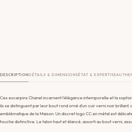
DESCRIPTION
DÉTAILS & DIMENSIONS
ÉTAT & EXPERTISE
AUTHEN
Ces escarpins Chanel incarnent l’élégance intemporelle et la sophis
ils se distinguent par leur bout rond orné d’un cuir verni noir brillant,
emblématique de la Maison. Un discret logo CC en métal est délicat
touche distinctive. Le talon haut et élancé, assorti au bout verni, as