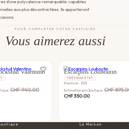
ures d’une polyvalence remarquable, capables
ormelles aux plus décontractées. Ils apporteront
casions.
POUR COMPLÉTER VOTRE VESTIAIRE
Vous aimerez aussi
LOUBOUTIN
ockstud Valentino
Escarpins Louboutin
AT
TRÈS BON ÉTAT
Pointure : 39,5
CHF
940.00
CHF
895.0
tique :
Estimation prix boutique :
CHF
350.00
Boutique
La Maison