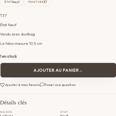
Neuf
37
ÉTAT
POINTURE
T37
État Neuf
Vendu avec dustbag
Le talon mesure 10,5 cm
1 en stock
AJOUTER AU PANIER
quantité
de
Escarpins
Ajouter à mes favoris
Poser une question
La
Perla
Détails clés
MAISON
ÉTAT