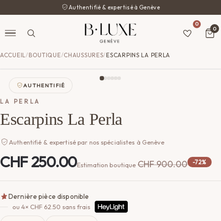
Authentifié & expertisé à Genève
0
0
ACCUEIL
/
BOUTIQUE
/
CHAUSSURES
/
ESCARPINS LA PERLA
AUTHENTIFIÉ
LA PERLA
Escarpins La Perla
Authentifié & expertisé par nos spécialistes à Genève
CHF
250.00
CHF
900.00
-72%
Estimation boutique
Dernière pièce disponible
ou 4×
CHF
62.50
sans frais