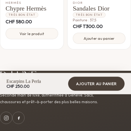
HERMÈS
DIOR
Chypre Hermès
Sandales Dior
TRÈS BON ÉTAT
TRÈS BON ÉTAT
Pointure : 37,5
CHF
580.00
CHF
1'300.00
Voir le produit
Ajouter au panier
Escarpins La Perla
AJOUTER AU PANIER
CHF
250.00
Seconde main de luxe, authentifiée à Genève. Sacs,
chaussures et prêt-à-porter des plus belles maisons.