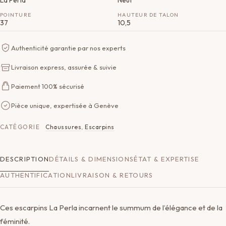
La Perla
Neuf
POINTURE
HAUTEUR DE TALON
37
10,5
Authenticité garantie par nos experts
Livraison express, assurée & suivie
Paiement 100% sécurisé
Pièce unique, expertisée à Genève
CATÉGORIE
Chaussures
,
Escarpins
DESCRIPTION
DÉTAILS & DIMENSIONS
ÉTAT & EXPERTISE
AUTHENTIFICATION
LIVRAISON & RETOURS
Ces escarpins La Perla incarnent le summum de l’élégance et de la
féminité.