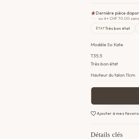
Dernière pièce dispon
ou 4×
CHF
70.00
sans
Très bon état
ÉTAT
Modèle So Kate
T35,5
Très bon état
Hauteur du talon 11cm
quantité
de
Escarpins
Ajouter à mes favoris
So
Kate
Louboutin
Détails clés