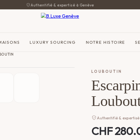
Authentifié & expertisé à Genève
MAISONS
LUXURY SOURCING
NOTRE HISTOIRE
S
BOUTIN
LOUBOUTIN
Escarpi
Loubout
Authentifié & expertisé
CHF
280.