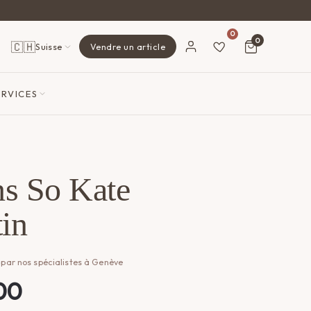
0
0
🇨🇭
Suisse
Vendre un article
ERVICES
ns So Kate
in
 par nos spécialistes à Genève
00