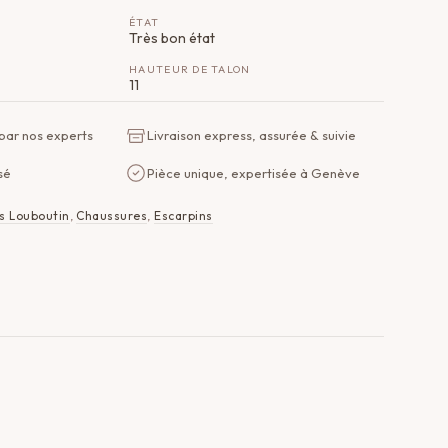
ÉTAT
Très bon état
HAUTEUR DE TALON
11
 par nos experts
Livraison express, assurée & suivie
sé
Pièce unique, expertisée à Genève
s Louboutin
,
Chaussures
,
Escarpins