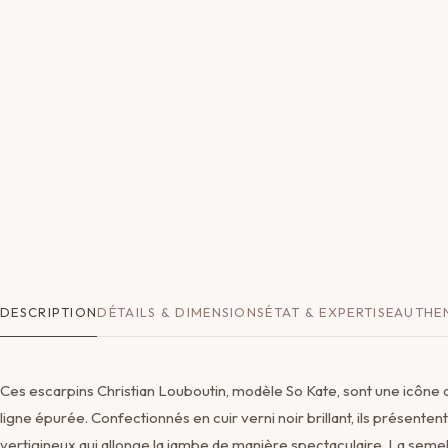
DESCRIPTION
DÉTAILS & DIMENSIONS
ÉTAT & EXPERTISE
AUTHEN
Ces escarpins Christian Louboutin, modèle So Kate, sont une icône d
ligne épurée. Confectionnés en cuir verni noir brillant, ils présentent 
vertigineux qui allonge la jambe de manière spectaculaire. La semel