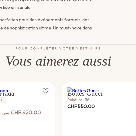
tise artisanale.
 parfaites pour des événements formels, des
e de sophistication ultime. Un must-have dans
POUR COMPLÉTER VOTRE VESTIAIRE
Vous aimerez aussi
GUCCI
Prada
Bottes Gucci
Pointure : 38
AT
CHF
550.00
CHF
920.00
tique :