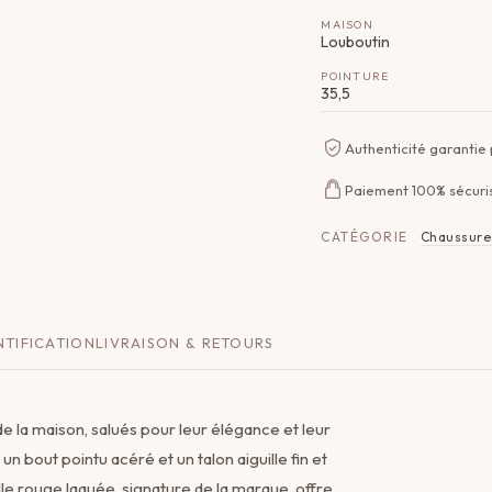
MAISON
Louboutin
POINTURE
35,5
Authenticité garantie
Paiement 100% sécuri
CATÉGORIE
Chaussure
TIFICATION
LIVRAISON & RETOURS
e la maison, salués pour leur élégance et leur
un bout pointu acéré et un talon aiguille fin et
le rouge laquée, signature de la marque, offre