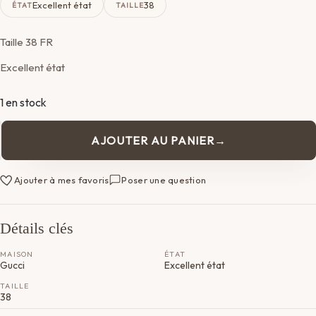
Excellent état
38
ÉTAT
TAILLE
Taille 38 FR
Excellent état
1 en stock
AJOUTER AU PANIER
quantité
de
Jupe
Ajouter à mes favoris
Poser une question
Gucci
Détails clés
MAISON
ÉTAT
Gucci
Excellent état
TAILLE
38