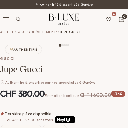
Authentifié & expertisé à Genève
0
0
ACCUEIL
/
BOUTIQUE
/
VÊTEMENTS
/
JUPE GUCCI
AUTHENTIFIÉ
GUCCI
Jupe Gucci
Authentifié & expertisé par nos spécialistes à Genève
CHF
380.00
CHF
1'600.00
-76%
Estimation boutique
Dernière pièce disponible
ou 4×
CHF
95.00
sans frais