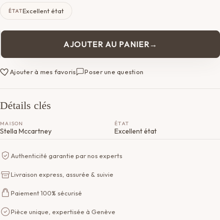
Excellent état
ÉTAT
AJOUTER AU PANIER
quantité
de
Lunettes
Ajouter à mes favoris
Poser une question
Stella
McCartney
Détails clés
MAISON
ÉTAT
Stella Mccartney
Excellent état
Authenticité garantie par nos experts
Livraison express, assurée & suivie
Paiement 100% sécurisé
Pièce unique, expertisée à Genève