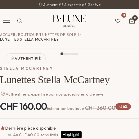
Authentifié & expertisé à Genève
0
0
ACCUEIL
/
BOUTIQUE
/
LUNETTES DE SOLEIL
/
LUNETTES STELLA MCCARTNEY
AUTHENTIFIÉ
STELLA MCCARTNEY
Lunettes Stella McCartney
Authentifié & expertisé par nos spécialistes à Genève
CHF
160.00
CHF
360.00
-56%
Estimation boutique
Dernière pièce disponible
ou 4×
CHF
40.00
sans frais