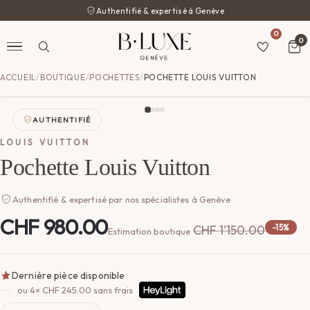
Authentifié & expertisé à Genève
0
0
ACCUEIL
/
BOUTIQUE
/
POCHETTES
/
POCHETTE LOUIS VUITTON
AUTHENTIFIÉ
LOUIS VUITTON
Pochette Louis Vuitton
Authentifié & expertisé par nos spécialistes à Genève
CHF
980.00
CHF
1'150.00
-15%
Estimation boutique
Dernière pièce disponible
ou 4×
CHF
245.00
sans frais