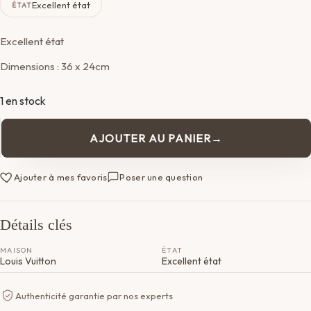
Excellent état
ÉTAT
Excellent état
Dimensions : 36 x 24cm
1 en stock
AJOUTER AU PANIER
quantité
de
Pochette
Ajouter à mes favoris
Poser une question
Louis
Vuitton
Détails clés
MAISON
ÉTAT
Louis Vuitton
Excellent état
Authenticité garantie par nos experts