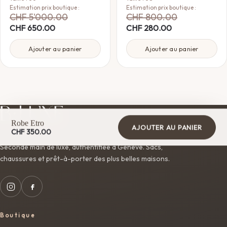
Estimation prix boutique :
Estimation prix boutique :
CHF
5'000.00
CHF
800.00
CHF
650.00
CHF
280.00
Ajouter au panier
Ajouter au panier
Robe Etro
AJOUTER AU PANIER
CHF
350.00
Seconde main de luxe, authentifiée à Genève. Sacs,
chaussures et prêt-à-porter des plus belles maisons.
Boutique