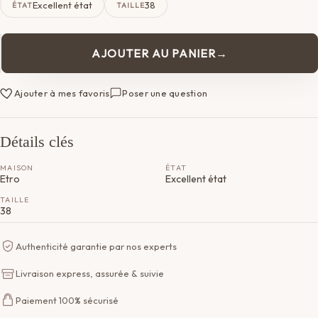
Excellent état
38
ÉTAT
TAILLE
AJOUTER AU PANIER
quantité
de
Robe
Ajouter à mes favoris
Poser une question
Etro
Détails clés
MAISON
ÉTAT
Etro
Excellent état
TAILLE
38
Authenticité garantie par nos experts
Livraison express, assurée & suivie
Paiement 100% sécurisé