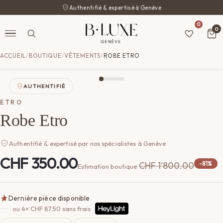
Authentifié & expertisé à Genève
0
0
ACCUEIL
/
BOUTIQUE
/
VÊTEMENTS
/
ROBE ETRO
AUTHENTIFIÉ
ETRO
Robe Etro
Authentifié & expertisé par nos spécialistes à Genève
CHF
350.00
CHF
1'800.00
-81%
Estimation boutique
Dernière pièce disponible
ou 4×
CHF
87.50
sans frais