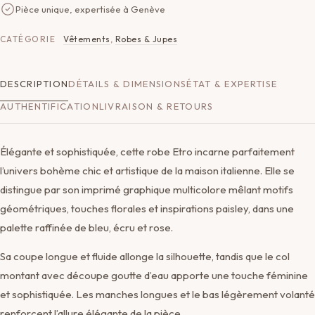
Pièce unique, expertisée à Genève
CATÉGORIE
Vêtements
,
Robes & Jupes
DESCRIPTION
DÉTAILS & DIMENSIONS
ÉTAT & EXPERTISE
AUTHENTIFICATION
LIVRAISON & RETOURS
Élégante et sophistiquée, cette robe Etro incarne parfaitement
l’univers bohème chic et artistique de la maison italienne. Elle se
distingue par son imprimé graphique multicolore mêlant motifs
géométriques, touches florales et inspirations paisley, dans une
palette raffinée de bleu, écru et rose.
Sa coupe longue et fluide allonge la silhouette, tandis que le col
montant avec découpe goutte d’eau apporte une touche féminine
et sophistiquée. Les manches longues et le bas légèrement volanté
renforcent l’allure élégante de la pièce.