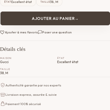
Excellent état
38, M
ÉTAT
TAILLE
AJOUTER AU PANIER
quantité
de
Robe
Ajouter à mes favoris
Poser une question
Gucci
Détails clés
MAISON
ÉTAT
Gucci
Excellent état
TAILLE
38, M
Authenticité garantie par nos experts
Livraison express, assurée & suivie
Paiement 100% sécurisé