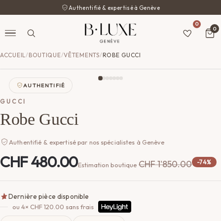
Authentifié & expertisé à Genève
0
0
ACCUEIL
/
BOUTIQUE
/
VÊTEMENTS
/
ROBE GUCCI
AUTHENTIFIÉ
GUCCI
Robe Gucci
Authentifié & expertisé par nos spécialistes à Genève
CHF
480.00
CHF
1'850.00
-74%
Estimation boutique
Dernière pièce disponible
ou 4×
CHF
120.00
sans frais