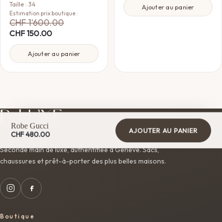
Taille : 34
Ajouter au panier
Estimation prix boutique :
CHF
1'600.00
CHF
150.00
Ajouter au panier
Robe Gucci
AJOUTER AU PANIER
CHF
480.00
Seconde main de luxe, authentifiée à Genève. Sacs,
chaussures et prêt-à-porter des plus belles maisons.
Boutique