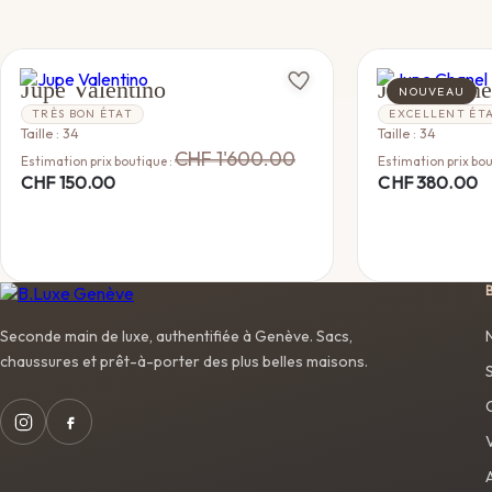
VALENTINO
CHANEL
Jupe Valentino
Jupe Chane
NOUVEAU
TRÈS BON ÉTAT
EXCELLENT ÉT
Taille : 34
Taille : 34
CHF
1'600.00
Estimation prix boutique :
Estimation prix bou
CHF
150.00
CHF
380.00
Seconde main de luxe, authentifiée à Genève. Sacs,
chaussures et prêt-à-porter des plus belles maisons.