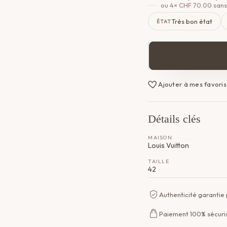
ou 4×
CHF
70.00
sans
Très bon état
ÉTAT
quantité
de
Robe
Ajouter à mes favoris
Louis
Vuitton
Détails clés
MAISON
Louis Vuitton
TAILLE
42
Authenticité garantie
Paiement 100% sécuri