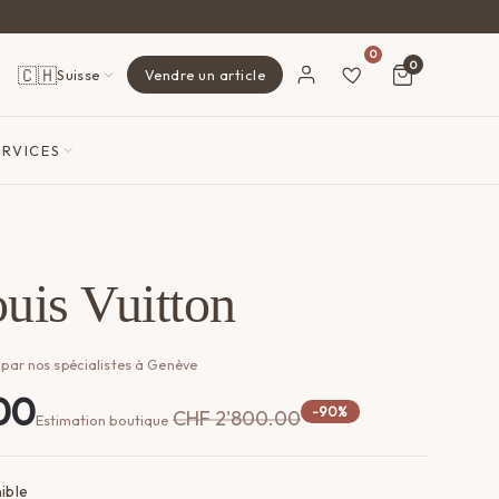
0
0
🇨🇭
Suisse
Vendre un article
ERVICES
uis Vuitton
 par nos spécialistes à Genève
00
-90%
CHF
2'800.00
Estimation boutique
ible