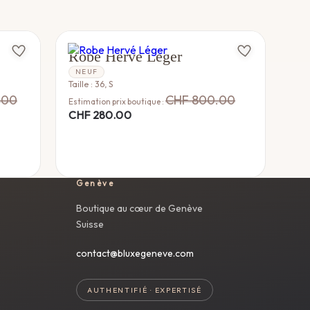
HERVÉ LEGER
Robe Hervé Léger
NEUF
Taille : 36, S
.00
CHF
800.00
Estimation prix boutique :
CHF
280.00
Genève
Boutique au cœur de Genève
Suisse
contact@bluxegeneve.com
AUTHENTIFIÉ · EXPERTISÉ