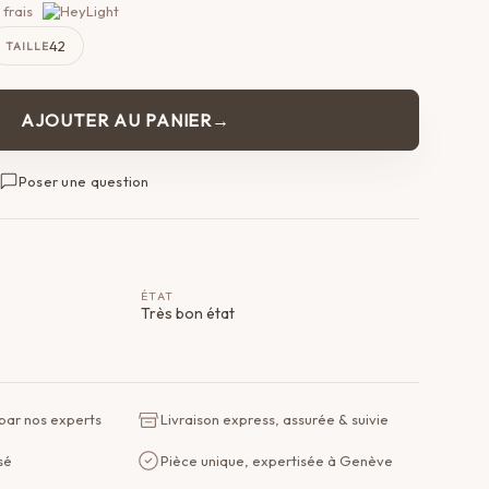
 frais
42
TAILLE
AJOUTER AU PANIER
Poser une question
ÉTAT
Très bon état
 par nos experts
Livraison express, assurée & suivie
sé
Pièce unique, expertisée à Genève