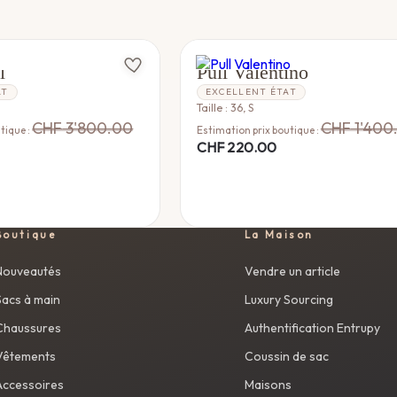
VALENTINO
l
Pull Valentino
AT
EXCELLENT ÉTAT
Taille : 36, S
CHF
3'800.00
CHF
1'400
tique :
Estimation prix boutique :
CHF
220.00
Boutique
La Maison
Nouveautés
Vendre un article
Sacs à main
Luxury Sourcing
Chaussures
Authentification Entrupy
Vêtements
Coussin de sac
Accessoires
Maisons