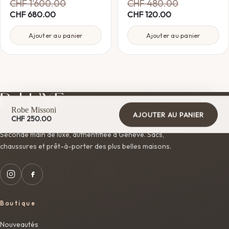
CHF
1'600.00
CHF
480.00
CHF
680.00
CHF
120.00
Ajouter au panier
Ajouter au panier
Robe Missoni
AJOUTER AU PANIER
CHF
250.00
Seconde main de luxe, authentifiée à Genève. Sacs,
chaussures et prêt-à-porter des plus belles maisons.
Boutique
Nouveautés