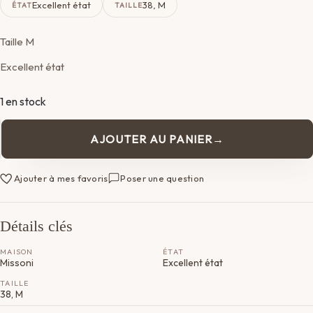
Excellent état
38, M
ÉTAT
TAILLE
Taille M
Excellent état
1 en stock
AJOUTER AU PANIER
quantité
de
Robe
Ajouter à mes favoris
Poser une question
Missoni
Détails clés
MAISON
ÉTAT
Missoni
Excellent état
TAILLE
38, M