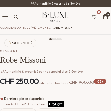
Authentifié & expertisé à Genève
0
0
ACCUEIL
/
BOUTIQUE
/
VÊTEMENTS
/
ROBE MISSONI
AUTHENTIFIÉ
MISSONI
Robe Missoni
Authentifié & expertisé par nos spécialistes à Genève
CHF
250.00
CHF
900.00
-72%
Estimation boutique
Dernière pièce disponible
ou 4×
CHF
62.50
sans frais