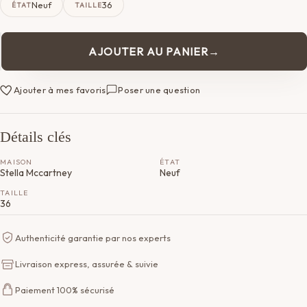
Neuf
36
ÉTAT
TAILLE
AJOUTER AU PANIER
quantité
de
Robe
Ajouter à mes favoris
Poser une question
Stella
McCartney
Détails clés
MAISON
ÉTAT
Stella Mccartney
Neuf
TAILLE
36
Authenticité garantie par nos experts
Livraison express, assurée & suivie
Paiement 100% sécurisé