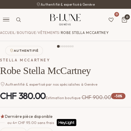
Authentifié & expertisé à Genève
0
0
ACCUEIL
/
BOUTIQUE
/
VÊTEMENTS
/
ROBE STELLA MCCARTNEY
AUTHENTIFIÉ
STELLA MCCARTNEY
Robe Stella McCartney
Authentifié & expertisé par nos spécialistes à Genève
CHF
380.00
CHF
900.00
-58%
Estimation boutique
Dernière pièce disponible
ou 4×
CHF
95.00
sans frais