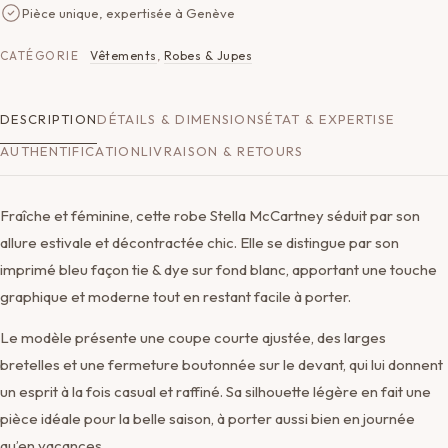
Pièce unique, expertisée à Genève
CATÉGORIE
Vêtements
,
Robes & Jupes
DESCRIPTION
DÉTAILS & DIMENSIONS
ÉTAT & EXPERTISE
AUTHENTIFICATION
LIVRAISON & RETOURS
Fraîche et féminine, cette robe Stella McCartney séduit par son
allure estivale et décontractée chic. Elle se distingue par son
imprimé bleu façon tie & dye sur fond blanc, apportant une touche
graphique et moderne tout en restant facile à porter.
Le modèle présente une coupe courte ajustée, des larges
bretelles et une fermeture boutonnée sur le devant, qui lui donnent
un esprit à la fois casual et raffiné. Sa silhouette légère en fait une
pièce idéale pour la belle saison, à porter aussi bien en journée
qu’en vacances.