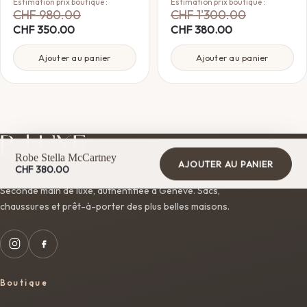
Estimation prix boutique :
Estimation prix boutique :
CHF
980.00
CHF
1'300.00
CHF
350.00
CHF
380.00
Ajouter au panier
Ajouter au panier
Robe Stella McCartney
AJOUTER AU PANIER
CHF
380.00
Seconde main de luxe, authentifiée à Genève. Sacs,
chaussures et prêt-à-porter des plus belles maisons.
Boutique