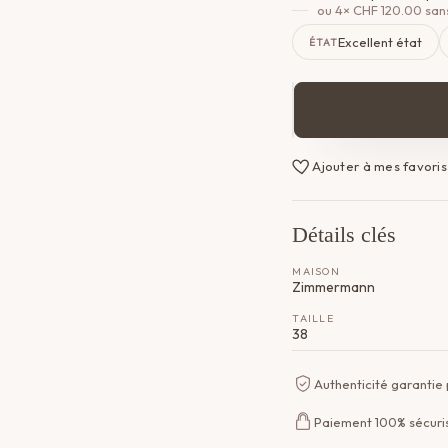
ou 4×
CHF
120.00
sans
Excellent état
ÉTAT
quantité
de
Robe
Ajouter à mes favoris
Zimmermann
Détails clés
MAISON
Zimmermann
TAILLE
38
Authenticité garantie
Paiement 100% sécuri