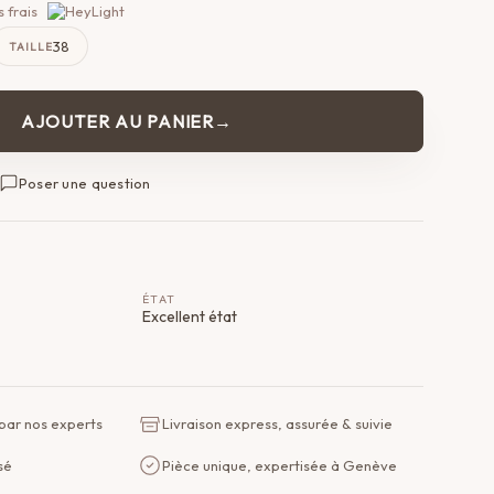
 frais
38
TAILLE
AJOUTER AU PANIER
Poser une question
ÉTAT
Excellent état
 par nos experts
Livraison express, assurée & suivie
sé
Pièce unique, expertisée à Genève