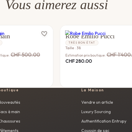
Vous aimerez aussi
EMILIO PUCCI
main
Robe Emilio Pucci
TRÈS BON ÉTAT
Taille : 38
CHF
500.00
CHF
1'400
tique :
Estimation prix boutique :
CHF
280.00
Boutique
La Maison
Nouveautés
Vendre un article
Sacs à main
Luxury Sourcing
Chaussures
Authentification Entrupy
Vêtements
Coussin de sac