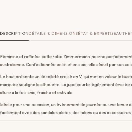
DESCRIPTION
DÉTAILS & DIMENSIONS
ÉTAT & EXPERTISE
AUTHEN
Féminine et raffinée, cette robe Zimmermann incarne parfaitement l
australienne. Confectionnée en lin et en soie, elle séduit par son col
Le haut présente un décolleté croisé en V, qui met en valeur le buste
marquée souligne la silhouette. La jupe courte légèrement évasé
allure à la fois chic, fraîche et estivale.
Idéale pour une occasion, un événement de journée ou une tenue d
facilement avec des sandales plates, des talons ou des accessoires