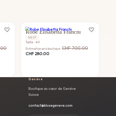
ELISABETTA FRANCHI
Robe Elisabetta Franchi
NEUF
Taille : 40
.00
CHF
700.00
Estimation prix boutique :
CHF
280.00
Genève
Boutique au cœur de Genève
Suisse
contact@bluxegeneve.com