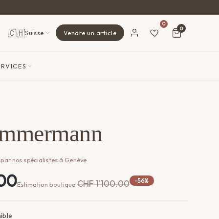
0
0
🇨🇭
Suisse
Vendre un article
ERVICES
immermann
 par nos spécialistes à Genève
00
-56%
CHF
1'100.00
Estimation boutique
ible