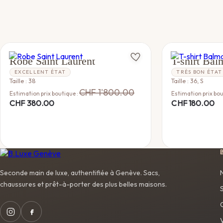
YVES SAINT LAURENT
BALMAIN
Robe Saint Laurent
T-shirt Bal
EXCELLENT ÉTAT
TRÈS BON ÉTAT
Taille : 38
Taille : 36, S
CHF
1'800.00
Estimation prix boutique :
Estimation prix bou
CHF
380.00
CHF
180.00
Seconde main de luxe, authentifiée à Genève. Sacs,
chaussures et prêt-à-porter des plus belles maisons.