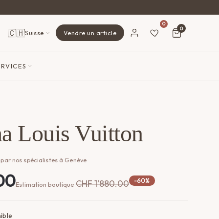
0
0
🇨🇭
Suisse
Vendre un article
ERVICES
a Louis Vuitton
 par nos spécialistes à Genève
00
-60%
CHF
1'880.00
Estimation boutique
ible