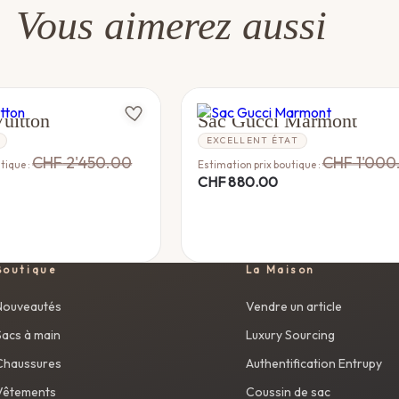
Vous aimerez aussi
N
GUCCI
uitton
Sac Gucci Marmont
EXCELLENT ÉTAT
CHF
2'450.00
CHF
1'000
tique :
Estimation prix boutique :
CHF
880.00
Boutique
La Maison
Nouveautés
Vendre un article
Sacs à main
Luxury Sourcing
Chaussures
Authentification Entrupy
Vêtements
Coussin de sac