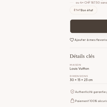
ou 4×
CHF
187.50
sans
Bon état
ÉTAT
quantité
de
Sac
Ajouter à mes favoris
Alma
Louis
Vuitton
Détails clés
MAISON
Louis Vuitton
DIMENSIONS
30 × 15 × 23 cm
Authenticité garantie
Paiement 100% sécuri