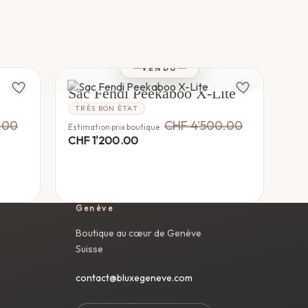
VENDU
FENDI
Sac Fendi Peekaboo X-Lite
TRÈS BON ÉTAT
.00
CHF
4'500.00
Estimation prix boutique :
CHF
1'200.00
Genève
Boutique au cœur de Genève
Suisse
contact@bluxegeneve.com