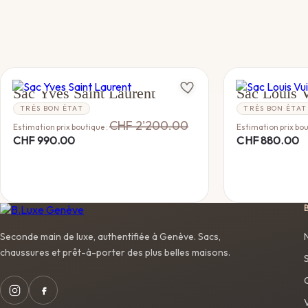
YVES SAINT LAURENT
LOUIS VUITTO
Sac Yves Saint Laurent
Sac Louis V
TRÈS BON ÉTAT
TRÈS BON ÉTAT
CHF
2'200.00
Estimation prix boutique :
Estimation prix bou
CHF
990.00
CHF
880.00
Seconde main de luxe, authentifiée à Genève. Sacs,
chaussures et prêt-à-porter des plus belles maisons.