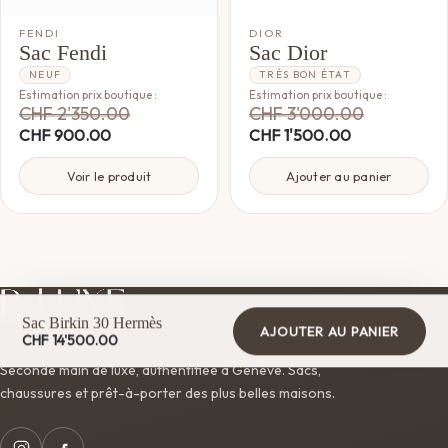
FENDI
DIOR
Sac Fendi
Sac Dior
NEUF
TRÈS BON ÉTAT
Estimation prix boutique :
Estimation prix boutique :
CHF
2'350.00
CHF
3'000.00
CHF
900.00
CHF
1'500.00
Voir le produit
Ajouter au panier
Sac Birkin 30 Hermès
AJOUTER AU PANIER
CHF
14'500.00
Seconde main de luxe, authentifiée à Genève. Sacs,
chaussures et prêt-à-porter des plus belles maisons.