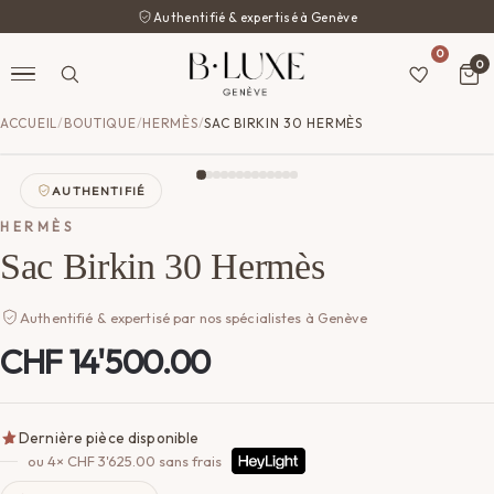
Authentifié & expertisé à Genève
0
0
ACCUEIL
/
BOUTIQUE
/
HERMÈS
/
SAC BIRKIN 30 HERMÈS
AUTHENTIFIÉ
HERMÈS
Sac Birkin 30 Hermès
Authentifié & expertisé par nos spécialistes à Genève
CHF
14'500.00
Dernière pièce disponible
ou 4×
CHF
3'625.00
sans frais