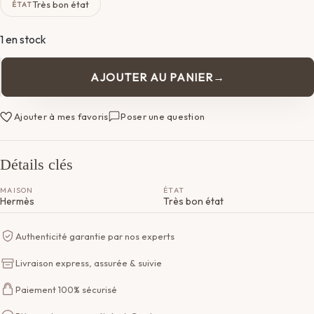
Très bon état
ÉTAT
1 en stock
AJOUTER AU PANIER
quantité
de
Sac
Ajouter à mes favoris
Poser une question
Birkin
30
Hermès
Détails clés
MAISON
ÉTAT
Hermès
Très bon état
Authenticité garantie par nos experts
Livraison express, assurée & suivie
Paiement 100% sécurisé