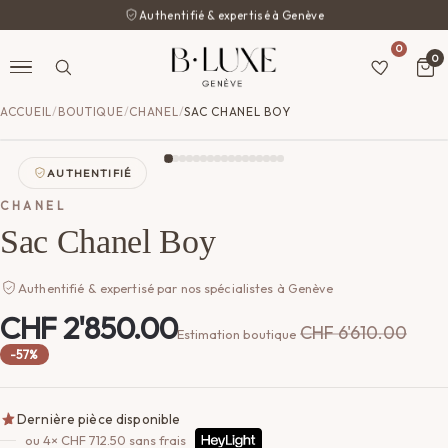
Authentifié & expertisé à Genève
0
0
ACCUEIL
/
BOUTIQUE
/
CHANEL
/
SAC CHANEL BOY
AUTHENTIFIÉ
CHANEL
Sac Chanel Boy
Authentifié & expertisé par nos spécialistes à Genève
CHF
2'850.00
CHF
6'610.00
Estimation boutique
-57%
Dernière pièce disponible
ou 4×
CHF
712.50
sans frais