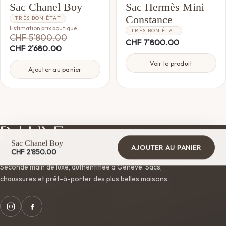
Sac Chanel Boy
Sac Hermès Mini
Constance
TRÈS BON ÉTAT
Estimation prix boutique :
TRÈS BON ÉTAT
CHF
5'800.00
CHF
7'800.00
CHF
2'680.00
Voir le produit
Ajouter au panier
Sac Chanel Boy
AJOUTER AU PANIER
CHF
2'850.00
Seconde main de luxe, authentifiée à Genève. Sacs,
chaussures et prêt-à-porter des plus belles maisons.