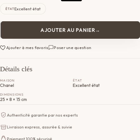
Excellent état
ÉTAT
AJOUTER AU PANIER
quantité
de
Sac
Ajouter à mes favoris
Poser une question
Chanel
Boy
Détails clés
MAISON
ÉTAT
Chanel
Excellent état
DIMENSIONS
25 × 8 × 15 cm
Authenticité garantie par nos experts
Livraison express, assurée & suivie
Paiement 100% sécurisé