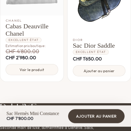
CHANEL
Cabas Deauville
Chanel
DIOR
EXCELLENT ÉTAT
Sac Dior Saddle
Estimation prix boutique :
CHF
4'800.00
EXCELLENT ÉTAT
CHF
2'980.00
CHF
1'650.00
Voir le produit
Ajouter au panier
Sac Hermès Mini Constance
AJOUTER AU PANIER
CHF
7'800.00
Seconde main de luxe, authentifiée à Genève. Sacs,