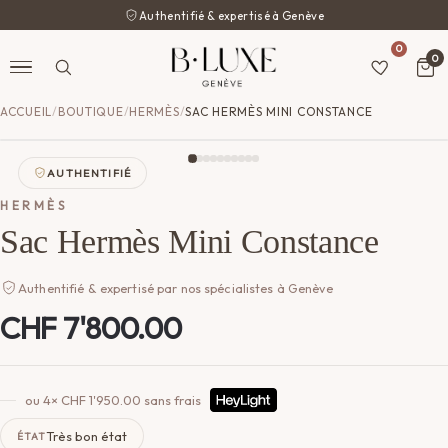
Authentifié & expertisé à Genève
0
0
ACCUEIL
/
BOUTIQUE
/
HERMÈS
/
SAC HERMÈS MINI CONSTANCE
AUTHENTIFIÉ
HERMÈS
Sac Hermès Mini Constance
Authentifié & expertisé par nos spécialistes à Genève
CHF
7'800.00
ou 4×
CHF
1'950.00
sans frais
Très bon état
ÉTAT