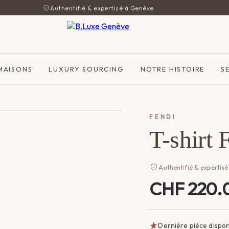
Authentifié & expertisé à Genève
MAISONS
LUXURY SOURCING
NOTRE HISTOIRE
S
FENDI
T-shirt 
Authentifié & expertisé
CHF
220.
Dernière pièce dispon