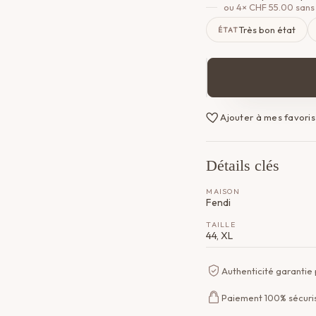
ou 4×
CHF
55.00
sans 
Très bon état
ÉTAT
quantité
de
T-
Ajouter à mes favoris
shirt
Fendi
Détails clés
MAISON
Fendi
TAILLE
44, XL
Authenticité garantie
Paiement 100% sécuri