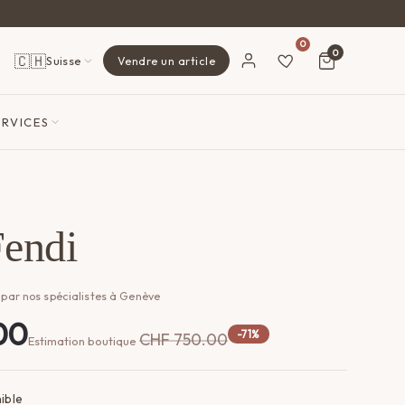
0
0
🇨🇭
Suisse
Vendre un article
ERVICES
Fendi
 par nos spécialistes à Genève
00
-71%
CHF
750.00
Estimation boutique
ible