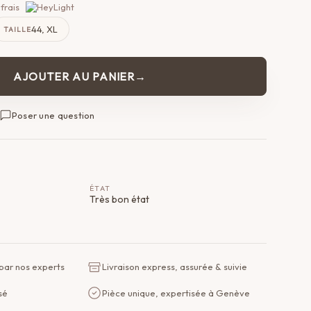
frais
44, XL
TAILLE
AJOUTER AU PANIER
Poser une question
ÉTAT
Très bon état
 par nos experts
Livraison express, assurée & suivie
sé
Pièce unique, expertisée à Genève