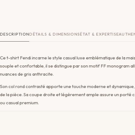
DESCRIPTION
DÉTAILS & DIMENSIONS
ÉTAT & EXPERTISE
AUTHEN
Ce t-shirt Fendi incarne le style casual luxe emblématique de la ma
souple et confortable, il se distingue par son motif FF monogram all
nuances de gris anthracite.
Son col rond contrasté apporte une touche moderne et dynamique, t
de la pièce. Sa coupe droite et légèrement ample assure un porté c
ou casual premium.