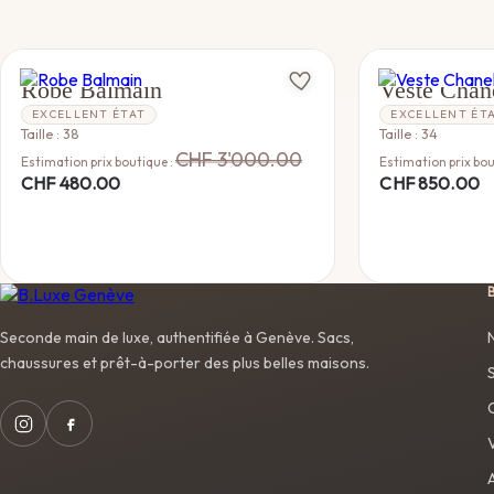
BALMAIN
CHANEL
Robe Balmain
Veste Chan
EXCELLENT ÉTAT
EXCELLENT ÉT
Taille : 38
Taille : 34
CHF
3'000.00
Estimation prix boutique :
Estimation prix bou
CHF
480.00
CHF
850.00
Seconde main de luxe, authentifiée à Genève. Sacs,
chaussures et prêt-à-porter des plus belles maisons.