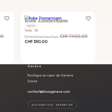
ZIMMERMANN
Robe Zimmermann
NEUF
Taille : 38
00
CHF
1'400.00
Estimation prix boutique :
CHF
350.00
Genève
Boutique au cœur de Genève
Suisse
contact@bluxegeneve.com
AUTHENTIFIÉ · EXPERTISÉ