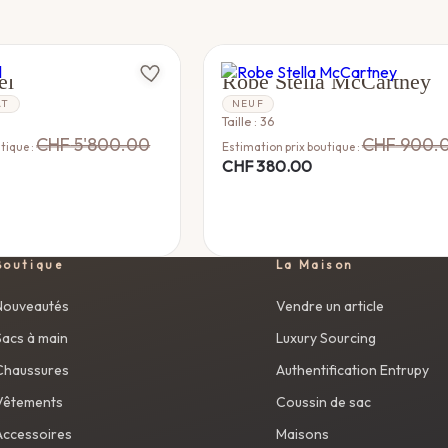
STELLA MCCARTNEY
el
Robe Stella McCartney
AT
NEUF
Taille : 36
CHF
5'800.00
CHF
900.
tique :
Estimation prix boutique :
CHF
380.00
Boutique
La Maison
Nouveautés
Vendre un article
Sacs à main
Luxury Sourcing
Chaussures
Authentification Entrupy
Vêtements
Coussin de sac
Accessoires
Maisons