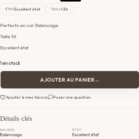
Excellent état
36
ÉTAT
TAILLE
Perfecto en cuir Balenciaga
Taille 36
Excellent état
1 en stock
AJOUTER AU PANIER
quantité
de
Veste
Ajouter à mes favoris
Poser une question
Balenciaga
Détails clés
MAISON
ÉTAT
Balenciaga
Excellent état