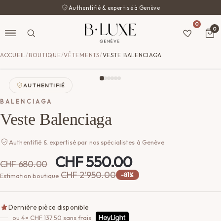
Authentifié & expertisé à Genève
0
0
ACCUEIL
/
BOUTIQUE
/
VÊTEMENTS
/
VESTE BALENCIAGA
AUTHENTIFIÉ
BALENCIAGA
Veste Balenciaga
Authentifié & expertisé par nos spécialistes à Genève
Le
Le
CHF
550.00
CHF
680.00
prix
prix
CHF
2'950.00
-81%
Estimation boutique
initial
actuel
était :
est :
Dernière pièce disponible
CHF 680.00.
CHF 550.00.
ou 4×
CHF
137.50
sans frais