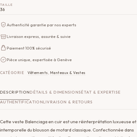
TAILLE
36
Authenticité garantie par nos experts
Livraison express, assurée & suivie
Paiement 100% sécurisé
Pièce unique, expertisée à Genève
CATÉGORIE
Vêtements
,
Manteaux & Vestes
DESCRIPTION
DÉTAILS & DIMENSIONS
ÉTAT & EXPERTISE
AUTHENTIFICATION
LIVRAISON & RETOURS
Cette veste Balenciaga en cuir est une réinterprétation luxueuse et
intemporelle du blouson de motard classique. Confectionnée dans