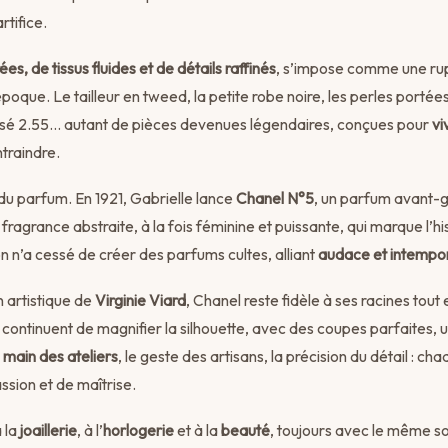
rtifice.
ées, de tissus fluides et de détails raffinés
, s’impose comme une ru
’époque. Le tailleur en tweed, la petite robe noire, les perles porté
assé 2.55… autant de pièces devenues légendaires, conçues pour
vi
ntraindre.
s du parfum. En 1921, Gabrielle lance
Chanel N°5
, un parfum avant-g
ragrance abstraite, à la fois féminine et puissante, qui marque l’his
n n’a cessé de créer des parfums cultes, alliant
audace et intempor
n artistique de
Virginie Viard
, Chanel reste fidèle à ses racines tout
continuent de magnifier la silhouette, avec des coupes parfaites, un
 main des ateliers
, le geste des artisans, la précision du détail : ch
sion et de maîtrise.
 la
joaillerie
, à l’
horlogerie
et à la
beauté
, toujours avec le même s