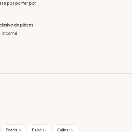
isse pas porter par
clusive de pièces
, incarné,
.
Prada
Fendi
Céline
19
17
16