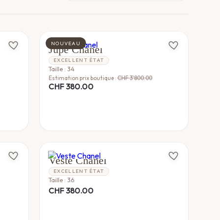
plus
récent
au
plus
ancien
CHANEL
NOUVEAU
Jupe Chanel
EXCELLENT ÉTAT
Taille : 34
Estimation prix boutique :
CHF
3'800.00
CHF
380.00
CHANEL
Veste Chanel
EXCELLENT ÉTAT
Taille : 36
CHF
380.00