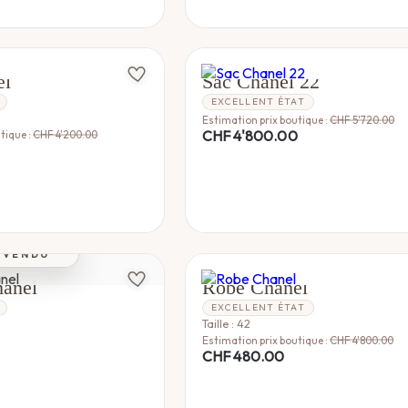
CHANEL
el
Sac Chanel 22
EXCELLENT ÉTAT
Estimation prix boutique :
CHF
5'720.00
CHF
4'800.00
tique :
CHF
4'200.00
VENDU
CHANEL
hanel
Robe Chanel
EXCELLENT ÉTAT
Taille : 42
Estimation prix boutique :
CHF
4'800.00
CHF
480.00