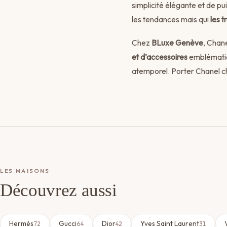
simplicité élégante et de pu
les tendances mais qui
les 
Chez
BLuxe Genève
, Chane
et d’accessoires
emblématiqu
atemporel. Porter Chanel ch
LES MAISONS
Découvrez aussi
Hermès
Gucci
Dior
Yves Saint Laurent
72
64
42
31