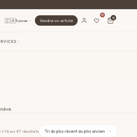
0
0
🇨🇭
Suisse
Vendre un article
ERVICES
enève.
Trié
 1–16 sur 87 résultats
du