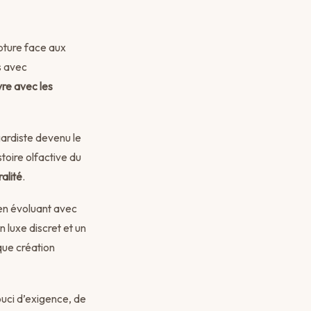
pture face aux
es avec
vre avec les
ardiste devenu le
toire olfactive du
alité
.
 en évoluant avec
 luxe discret et un
aque création
ouci d’exigence, de