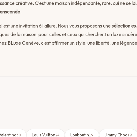
issance créative. C’est une maison indépendante, rare, qui ne se la
transcende
.
l est une invitation à l’allure. Nous vous proposons une
sélection ex
es de la maison, pour celles et ceux qui cherchent un luxe sincère
ez BLuxe Genève, c’est affirmer un style, une liberté, une légende
Valentino
Louis Vuitton
Louboutin
Jimmy Choo
30
24
19
19