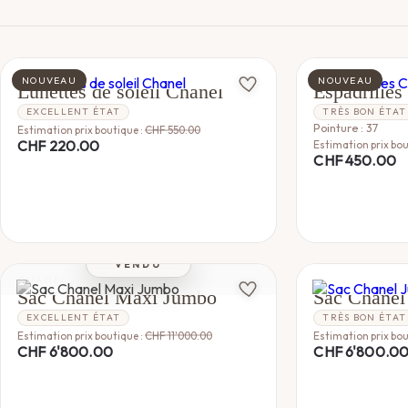
CHANEL
CHANEL
NOUVEAU
NOUVEAU
Lunettes de soleil Chanel
Espadrilles
EXCELLENT ÉTAT
TRÈS BON ÉTAT
Pointure : 37
Estimation prix boutique :
CHF
550.00
CHF
220.00
Estimation prix bou
CHF
450.00
VENDU
CHANEL
CHANEL
Sac Chanel Maxi Jumbo
Sac Chane
EXCELLENT ÉTAT
TRÈS BON ÉTAT
Estimation prix boutique :
CHF
11'000.00
Estimation prix bou
CHF
6'800.00
CHF
6'800.0