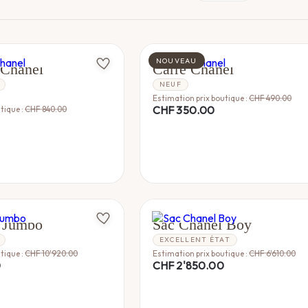
CHANEL
NOUVEAU
 Chanel
Carré Chanel
NEUF
Estimation prix boutique :
CHF
490.00
CHF
350.00
tique :
CHF
840.00
CHANEL
l Jumbo
Sac Chanel Boy
EXCELLENT ÉTAT
tique :
CHF
10'920.00
Estimation prix boutique :
CHF
6'610.00
0
CHF
2'850.00