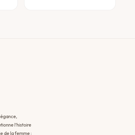
légance,
tionne l’histoire
lle de la femme :