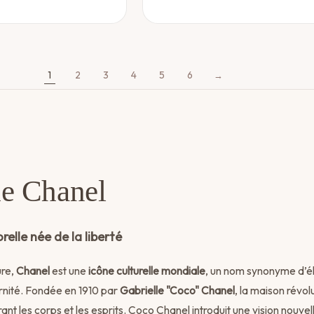
1
2
3
4
5
6
→
de Chanel
orelle née de la liberté
ure,
Chanel
est une
icône culturelle mondiale
, un nom synonyme d’é
nité. Fondée en 1910 par
Gabrielle "Coco" Chanel
, la maison révolu
ant les corps et les esprits. Coco Chanel introduit une vision nouve