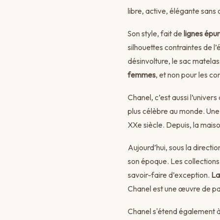
libre, active, élégante sans a
Son style, fait de
lignes épur
silhouettes contraintes de l
désinvolture, le sac matel
femmes
, et non pour les co
Chanel, c’est aussi l’univer
plus célèbre au monde. Une f
XXe siècle. Depuis, la maiso
Aujourd’hui, sous la directio
son époque. Les collections 
savoir-faire d’exception.
La
Chanel est une œuvre de pas
Chanel s'étend également à