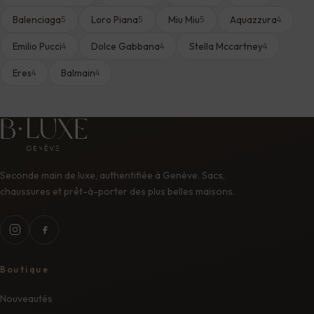
Balenciaga
Loro Piana
Miu Miu
Aquazzura
5
5
5
4
Emilio Pucci
Dolce Gabbana
Stella Mccartney
4
4
4
Eres
Balmain
4
4
Seconde main de luxe, authentifiée à Genève. Sacs,
chaussures et prêt-à-porter des plus belles maisons.
Boutique
Nouveautés