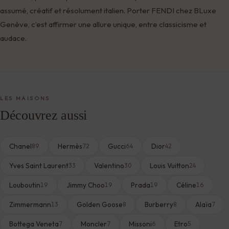
assumé, créatif et résolument italien. Porter FENDI chez BLuxe
Genève, c’est affirmer une allure unique, entre classicisme et
audace.
LES MAISONS
Découvrez aussi
Chanel
Hermès
Gucci
Dior
89
72
64
42
Yves Saint Laurent
Valentino
Louis Vuitton
33
30
24
Louboutin
Jimmy Choo
Prada
Céline
19
19
19
16
Zimmermann
Golden Goose
Burberry
Alaïa
13
8
8
7
Bottega Veneta
Moncler
Missoni
Etro
7
7
6
5