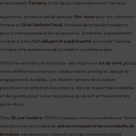
et les baskets
Fendace
, fruits de la collaboration avec Versace.
Aujourd’hui, la maison est dirigée par
Kim Jones
pour les collections
femme et
Silvia Venturini Fendi
, héritière de la famille fondatrice,
pour la maroquinerie et les accessoires. Ensemble, ils perpétuent
un style à la fois
fort, élégant et expérimental
, nourri par l’histoire
romaine et le dynamisme de la création contemporaine.
FENDI ne se limite pas à la mode : elle incarne un
art de vivre
global,
entre défilés monumentaux, collaborations artistiques, design et
engagements durables. Les ateliers romains de la maison
perpétuent un artisanat d’excellence, dans le respect des matières
et des gestes, pour créer des pièces qui durent et traversent les
générations.
Chez
BLuxe Genève
, FENDI s’impose comme une évidence. Notre
sélection met en lumière les
pièces iconiques et les nouveautés de
la maison
, pensées pour celles et ceux qui cherchent un luxe