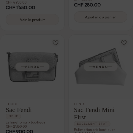
CHF
4'950.00
CHF
280.00
CHF
1'650.00
Ajouter au panier
Voir le produit
VENDU
VENDU
FENDI
FENDI
Sac Fendi
Sac Fendi Mini
First
NEUF
Estimation prix boutique :
EXCELLENT ÉTAT
CHF
2'350.00
Estimation prix boutique :
CHF
900.00