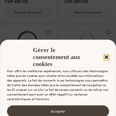
CHF
450.00
CHF
290.00
Ajouter au panier
Ajouter au panier
Gérer le
VENDU
consentement aux
cookies
Pour offrir les meilleures expériences, nous utilisons des technologies
telles que les cookies pour stocker et/ou accéder aux informations
des appareils. Le fait de consentir à ces technologies nous permettra
de traiter des données telles que le comportement de navigation ou
FENDI
FENDI
Sac Fendi Mini
Sac Baguette Fendi
les ID uniques sur ce site. Le fait de ne pas consentir ou de retirer son
consentement peut avoir un effet négatif sur certaines
Peekaboo
TRÈS BON ÉTAT
caractéristiques et fonctions.
Estimation prix boutique :
EXCELLENT ÉTAT
CHF
3'400.00
Estimation prix boutique :
CHF
1'400.00
Accepter
CHF
23'000.00