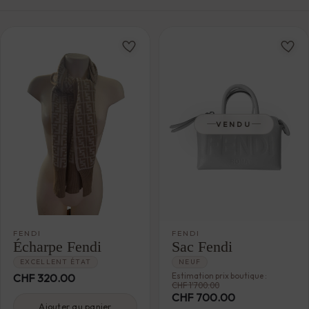
plus
ancien
VENDU
FENDI
FENDI
Écharpe Fendi
Sac Fendi
EXCELLENT ÉTAT
NEUF
Estimation prix boutique :
CHF
320.00
CHF
1'700.00
CHF
700.00
Ajouter au panier