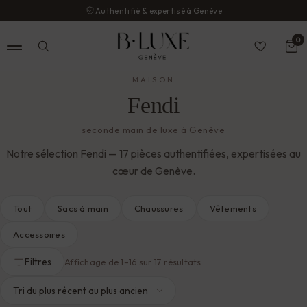
Authentifié & expertisé à Genève
0
MAISON
Fendi
seconde main de luxe à Genève
Notre sélection Fendi — 17 pièces authentifiées, expertisées au
cœur de Genève.
Tout
Sacs à main
Chaussures
Vêtements
Accessoires
Filtres
Trié
Affichage de 1–16 sur 17 résultats
du
plus
récent
au