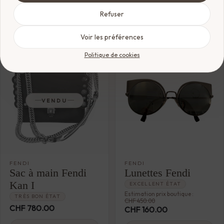
CHF
12'000.00
Voir le produit
Refuser
Ajouter au panier
Voir les préférences
Politique de cookies
VENDU
FENDI
FENDI
Sac à main Fendi
Lunettes Fendi
Kan I
EXCELLENT ÉTAT
Estimation prix boutique :
TRÈS BON ÉTAT
CHF
450.00
CHF
780.00
CHF
160.00