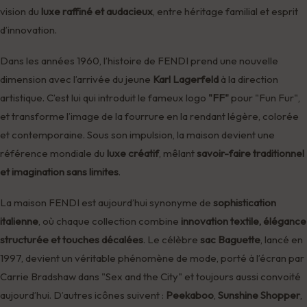
vision du
luxe raffiné et audacieux
, entre héritage familial et esprit
d’innovation.
Dans les années 1960, l’histoire de FENDI prend une nouvelle
dimension avec l’arrivée du jeune
Karl Lagerfeld
à la direction
artistique. C’est lui qui introduit le fameux logo
"FF"
pour "Fun Fur",
et transforme l’image de la fourrure en la rendant légère, colorée
et contemporaine. Sous son impulsion, la maison devient une
référence mondiale du
luxe créatif
, mêlant
savoir-faire traditionnel
et imagination sans limites
.
La maison FENDI est aujourd’hui synonyme de
sophistication
italienne
, où chaque collection combine
innovation textile, élégance
structurée et touches décalées
. Le célèbre
sac Baguette
, lancé en
1997, devient un véritable phénomène de mode, porté à l’écran par
Carrie Bradshaw dans "Sex and the City" et toujours aussi convoité
aujourd’hui. D’autres icônes suivent :
Peekaboo
,
Sunshine Shopper
,