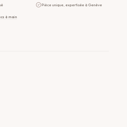
sé
Pièce unique, expertisée à Genève
acs à main