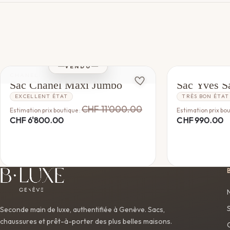
VENDU
CHANEL
YVES SAINT L
Sac Chanel Maxi Jumbo
Sac Yves Sa
EXCELLENT ÉTAT
TRÈS BON ÉTAT
CHF
11'000.00
Estimation prix boutique :
Estimation prix bou
CHF
6'800.00
CHF
990.00
Seconde main de luxe, authentifiée à Genève. Sacs,
chaussures et prêt-à-porter des plus belles maisons.