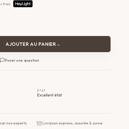
s frais
AJOUTER AU PANIER
Poser une question
ÉTAT
Excellent état
 par nos experts
Livraison express, assurée & suivie