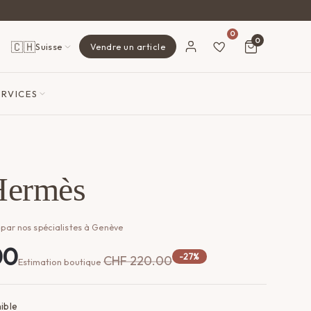
0
0
🇨🇭
Suisse
Vendre un article
ERVICES
Hermès
 par nos spécialistes à Genève
00
-27%
CHF
220.00
Estimation boutique
ible