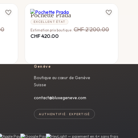
PRADA
Pochette Prada
EXCELLENT ÉTAT
00
CHF
2'200.00
Estimation prix boutique :
CHF
420.00
Genève
Boutique au cœur de Genève
Suisse
contact@bluxegeneve.com
AUTHENTIFIÉ · EXPERTISÉ