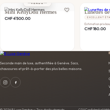
VENDU
HERMÈS
GUCCI
Mini KellyDoll Hermes
Lunettes de
EXCELLENT ÉT
CHF
4'500.00
Estimation prix bou
CHF
180.00
Seconde main de luxe, authentifiée à Genève. Sacs,
chaussures et prêt-à-porter des plus belles maisons.
© 2026 B.Luxe Genève — Tous droits réservés.
CGV
Confidentialité
Me