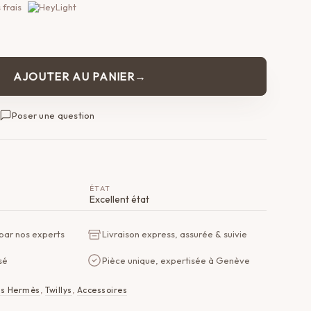
 frais
AJOUTER AU PANIER
Poser une question
ÉTAT
Excellent état
 par nos experts
Livraison express, assurée & suivie
sé
Pièce unique, expertisée à Genève
es Hermès
,
Twillys
,
Accessoires