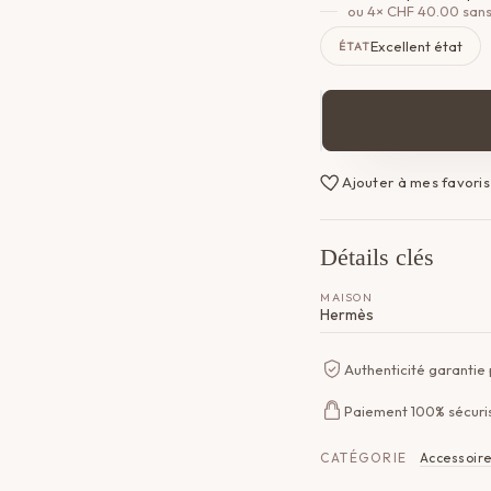
ou 4×
CHF
40.00
sans
Excellent état
ÉTAT
quantité
de
Twilly
Ajouter à mes favoris
Hermès
Détails clés
MAISON
Hermès
Authenticité garantie
Paiement 100% sécuri
CATÉGORIE
Accessoir