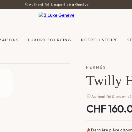
Authentifié & expertisé à Genève
MAISONS
LUXURY SOURCING
NOTRE HISTOIRE
S
HERMÈS
Twilly 
Authentifié & expertisé
CHF
160.
Dernière pièce dispon