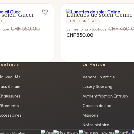
CÉLINE
 soleil Gucci
Lunettes de soleil Celine
AT
TRÈS BON ÉTAT
CHF
550.00
CHF
460.
tique :
Estimation prix boutique :
CHF
350.00
Boutique
La Maison
Nouveautés
Vendre un article
Sacs à main
Luxury Sourcing
Chaussures
Authentification Entrupy
Vêtements
Coussin de sac
Accessoires
Maisons
Notre histoire
ntions légales