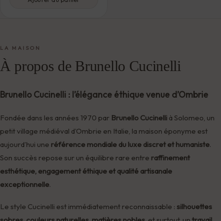
LA MAISON
À propos de Brunello Cucinelli
Brunello Cucinelli : l’élégance éthique venue d’Ombrie
Fondée dans les années 1970 par
Brunello Cucinelli
à Solomeo, un
petit village médiéval d’Ombrie en Italie, la maison éponyme est
aujourd’hui une
référence mondiale du luxe discret et humaniste
.
Son succès repose sur un équilibre rare entre
raffinement
esthétique, engagement éthique et qualité artisanale
exceptionnelle
.
Le style Cucinelli est immédiatement reconnaissable :
silhouettes
sobres
,
couleurs naturelles
,
matières nobles
, et surtout, un
travail