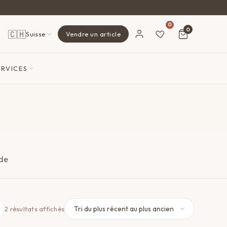
0
0
🇨🇭
Suisse
Vendre un article
ERVICES
 de
Trié
2 résultats affichés
du
plus