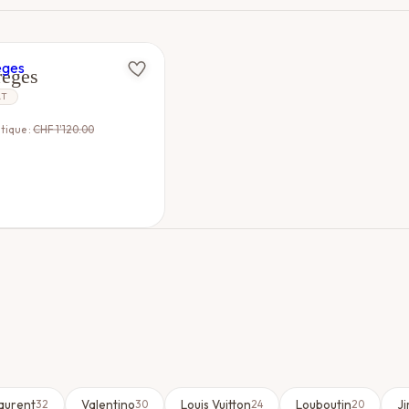
reges
AT
tique :
CHF
1'120.00
Laurent
Valentino
Louis Vuitton
Louboutin
J
32
30
24
20