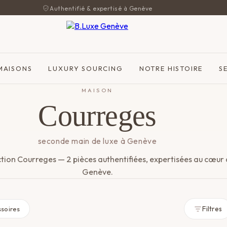
Authentifié & expertisé à Genève
MAISONS
LUXURY SOURCING
NOTRE HISTOIRE
S
MAISON
Courreges
seconde main de luxe à Genève
ction Courreges — 2 pièces authentifiées, expertisées au cœur
Genève.
Filtres
soires