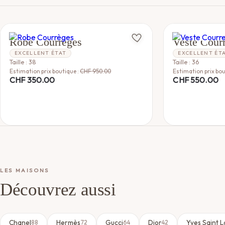
COURREGES
COURREGES
Robe Courrèges
Veste Cour
EXCELLENT ÉTAT
EXCELLENT ÉT
Taille : 38
Taille : 36
Estimation prix boutique :
CHF
950.00
Estimation prix bou
CHF
350.00
CHF
550.00
LES MAISONS
Découvrez aussi
Chanel
Hermès
Gucci
Dior
Yves Saint 
88
72
64
42