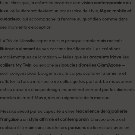
bijou classique, la créatrice propose une
vision contemporaine du
luxe
, où le diamant devient un accessoire de style,
léger, mobile et
audacieux
, qui accompagne la femme au quotidien comme dans
ses moments d’exception.
L’ADN de Messika repose sur un principe simple mais radical :
libérer le diamant
de ses carcans traditionnels. Les créations
emblématiques de la maison — telles que les
bracelets Move
, les
colliers My Twin
, ou encore les
boucles d’oreilles Glam’Azone
—
sont conçues pour bouger avec le corps, capturer la lumière et
refléter la force intérieure de celles qui les portent. Le mouvement
est au cœur de chaque design, incarné notamment par les diamants
mobiles du motif
Move
, devenu signature de la marque.
Messika séduit par sa capacité à allier
l’excellence de la joaillerie
française
à un
style affirmé et contemporain
. Chaque pièce est
réalisée à la main dans les ateliers parisiens de la maison, avec un