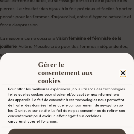
souci extrême du détail, du sertissage parfait et de la pureté des
pierres. Le résultat : des bijoux à la fois précieux et faciles à porter,
pensés pour les femmes d’aujourd’hui, entre élégance naturelle et
force d’expression.
La maison incarne aussi une
vision féminine et féministe de la
joaillerie
. Valérie Messika crée pour des femmes indépendantes,
actives, audacieuses, qui n’attendent pas qu’on leur offre un bijou,
mais qui se l’offrent elles-mêmes. Elle a su imposer une nouvelle
Gérer le
grammaire du bijou de luxe, plus libre, plus graphique, plus en phase
consentement aux
avec les nouvelles générations.
cookies
Pour offrir les meilleures expériences, nous utilisons des technologies
Aujourd’hui, Messika est portée par des icônes internationales telles
telles que les cookies pour stocker et/ou accéder aux informations
que Beyoncé, Gigi Hadid ou Kendall Jenner, et continue d’élargir son
des appareils. Le fait de consentir à ces technologies nous permettra
de traiter des données telles que le comportement de navigation ou
univers avec des
collections Haute Joaillerie spectaculaires
, mais
les ID uniques sur ce site. Le fait de ne pas consentir ou de retirer son
aussi des pièces accessibles à porter au quotidien.
consentement peut avoir un effet négatif sur certaines
caractéristiques et fonctions.
Chez
BLuxe Genève
, la sélection Messika s’adresse à celles qui