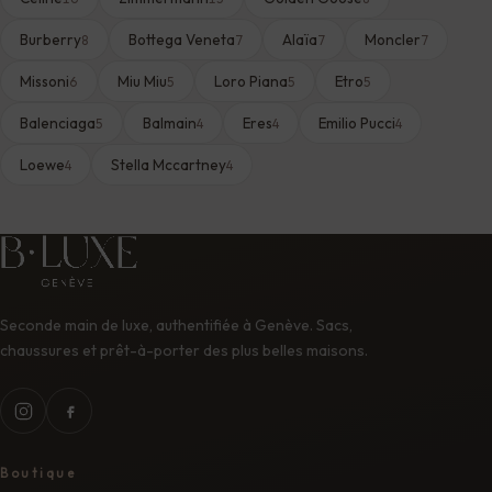
Burberry
Bottega Veneta
Alaïa
Moncler
8
7
7
7
Missoni
Miu Miu
Loro Piana
Etro
6
5
5
5
Balenciaga
Balmain
Eres
Emilio Pucci
5
4
4
4
Loewe
Stella Mccartney
4
4
Seconde main de luxe, authentifiée à Genève. Sacs,
chaussures et prêt-à-porter des plus belles maisons.
Boutique