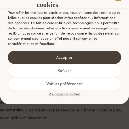
cookies
une
ligne sobre et sophistiquée
. Sa palette de couleurs neutres, ses
Pour offrir les meilleures expériences, nous utilisons des technologies
matières nobles et ses finitions délicates séduisent celles qui
telles que les cookies pour stocker et/ou accéder aux informations
recherchent une
esthétique chic, minimaliste et durable
.
des appareils. Le fait de consentir à ces technologies nous permettra
de traiter des données telles que le comportement de navigation ou
les ID uniques sur ce site. Le fait de ne pas consentir ou de retirer son
Depuis son rachat par le groupe Tapestry (Coach, Kate Spade), la
consentement peut avoir un effet négatif sur certaines
maison a su conserver son
ADN axé sur la fonctionnalité élégante
,
caractéristiques et fonctions.
tout en explorant de nouvelles voies créatives. Elle continue de
Accepter
chausser les femmes pour les grands moments de leur vie :
mariages, cérémonies, soirées habillées, ou rendez-vous
Refuser
professionnels.
Voir les préférences
Chez
BLuxe Genève
, nous avons sélectionné les modèles les plus
emblématiques de Stuart Weitzman :
cuissardes gainantes,
Politique de cookies
escarpins intemporels, sandales minimalistes et bottines
sculpturales
. Des créations pensées pour sublimer chaque pas,
avec grâce et assurance.