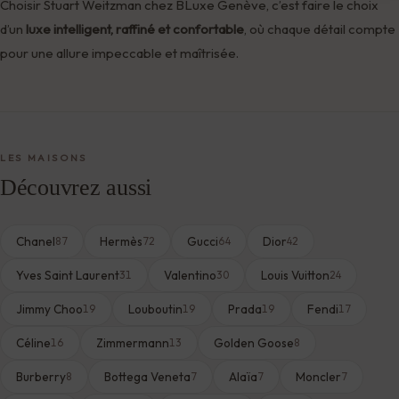
Choisir Stuart Weitzman chez BLuxe Genève, c’est faire le choix
d’un
luxe intelligent, raffiné et confortable
, où chaque détail compte
pour une allure impeccable et maîtrisée.
LES MAISONS
Découvrez aussi
Chanel
Hermès
Gucci
Dior
87
72
64
42
Yves Saint Laurent
Valentino
Louis Vuitton
31
30
24
Jimmy Choo
Louboutin
Prada
Fendi
19
19
19
17
Céline
Zimmermann
Golden Goose
16
13
8
Burberry
Bottega Veneta
Alaïa
Moncler
8
7
7
7