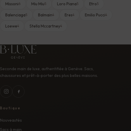
Missoni
Miu Miu
Loro Piana
Etro
6
5
5
5
Balenciaga
Balmain
Eres
Emilio Pucci
5
4
4
4
Loewe
Stella Mccartney
4
4
Seconde main de luxe, authentifiée à Genève. Sacs,
chaussures et prêt-à-porter des plus belles maisons.
Boutique
Nouveautés
Sacs à main