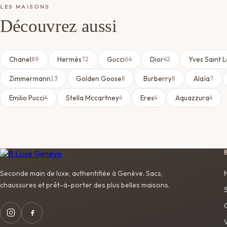
LES MAISONS
Découvrez aussi
Chanel
Hermès
Gucci
Dior
Yves Saint 
89
72
64
42
Zimmermann
Golden Goose
Burberry
Alaïa
13
8
8
7
Emilio Pucci
Stella Mccartney
Eres
Aquazzura
4
4
4
4
Seconde main de luxe, authentifiée à Genève. Sacs,
chaussures et prêt-à-porter des plus belles maisons.