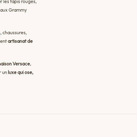
 les tapis rouges,
ez aux Grammy
, chaussures,
uent
artisanat de
maison Versace
,
r un
luxe qui ose,