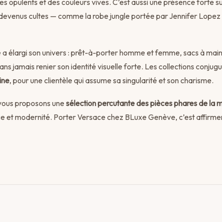
 opulents et des couleurs vives. C’est aussi une présence forte sur
devenus cultes — comme la robe jungle portée par Jennifer Lop
e a élargi son univers : prêt-à-porter homme et femme, sacs à main
ans jamais renier son identité visuelle forte. Les collections conjug
ine
, pour une clientèle qui assume sa singularité et son charisme.
 vous proposons une
sélection percutante des pièces phares de la 
e et modernité. Porter Versace chez BLuxe Genève, c’est affirme