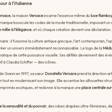
our à l’italienne
ersace
, la maison
Versace
incarne l’essence même du
luxe flamboy
 marque bouscule les codes de la mode traditionnelle, imposant un 
e mêle à l’élégance
, et où chaque création devient une déclaration.
aire : il fusionne la culture antique grecque, l’art contemporain, l’o
créer un univers immédiatement reconnaissable. Le logo de la
Médu
tique de cette puissance visuelle. Ses défilés deviennent des év
à Claudia Schiffer — des icônes.
 de Gianni en 1997, sa sœur
Donatella Versace
prend la direction art
 tout en modernisant son image. Elle accentue les silhouettes struc
imprimés exotiques, et redonne à la marque une
place centrale sur
 la sensualité et du pouvoir
, des robes drapées ultra-féminines, des 