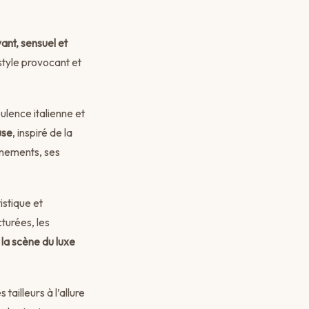
ant, sensuel et
style provocant et
pulence italienne et
se
, inspiré de la
énements, ses
istique et
turées, les
 la scène du luxe
tailleurs à l’allure