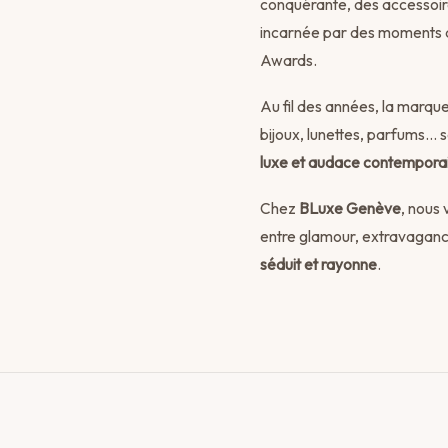
conquérante, des accessoires
incarnée par des moments 
Awards.
Au fil des années, la marqu
bijoux, lunettes, parfums… s
luxe et audace contempora
Chez
BLuxe Genève
, nous
entre glamour, extravaganc
séduit et rayonne
.