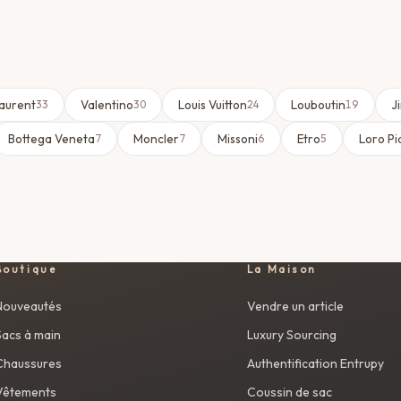
Laurent
Valentino
Louis Vuitton
Louboutin
J
33
30
24
19
Bottega Veneta
Moncler
Missoni
Etro
Loro Pi
7
7
6
5
Boutique
La Maison
Nouveautés
Vendre un article
Sacs à main
Luxury Sourcing
Chaussures
Authentification Entrupy
Vêtements
Coussin de sac