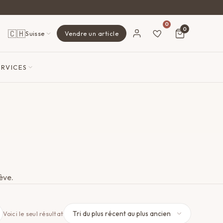
0
0
🇨🇭
Suisse
Vendre un article
ERVICES
ève.
Voici le seul résultat