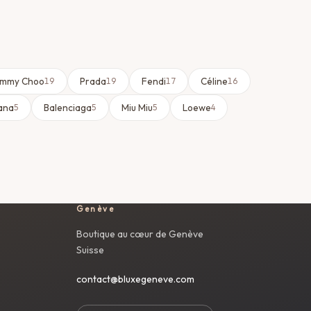
immy Choo
Prada
Fendi
Céline
19
19
17
16
ana
Balenciaga
Miu Miu
Loewe
5
5
5
4
Genève
Boutique au cœur de Genève
Suisse
contact@bluxegeneve.com