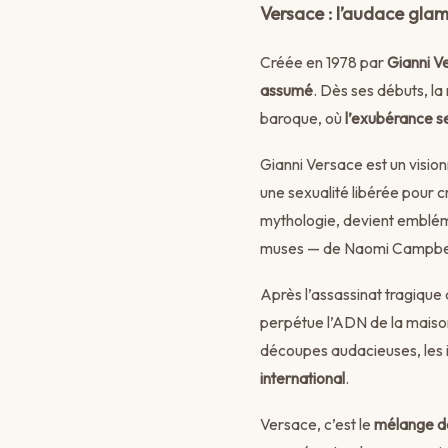
Versace : l’audace glam
Créée en 1978 par
Gianni V
assumé
. Dès ses débuts, la
baroque, où
l’exubérance s
Gianni Versace est un visionn
une sexualité libérée pour 
mythologie, devient embléma
muses — de Naomi Campbell 
Après l’assassinat tragique
perpétue l’ADN de la maison
découpes audacieuses, les 
international
.
Versace, c’est le
mélange de