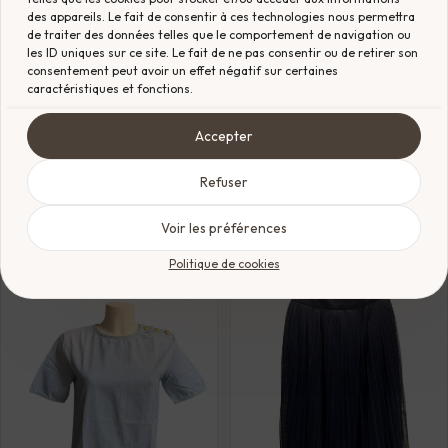
des appareils. Le fait de consentir à ces technologies nous permettra
de traiter des données telles que le comportement de navigation ou
les ID uniques sur ce site. Le fait de ne pas consentir ou de retirer son
MISSONI
GUCCI
consentement peut avoir un effet négatif sur certaines
Robe Missoni
Chemise Gucci
caractéristiques et fonctions.
EXCELLENT ÉTAT
EXCELLENT ÉTAT
Taille : 36
Taille : 36
Estimation prix boutique :
Estimation prix boutique :
Accepter
CHF
890.00
CHF
1'600.00
CHF
250.00
CHF
350.00
Refuser
Ajouter au panier
Ajouter au panier
Voir les préférences
Politique de cookies