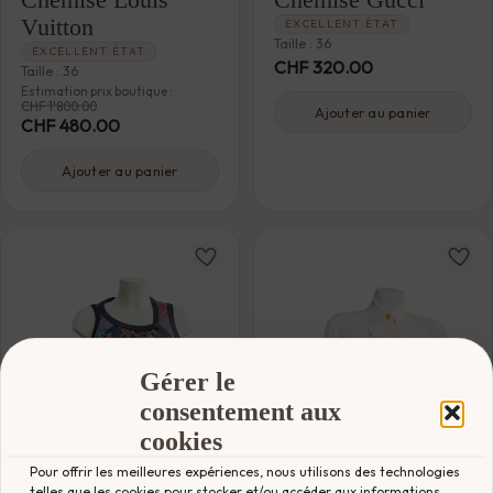
Vuitton
EXCELLENT ÉTAT
Taille : 36
EXCELLENT ÉTAT
CHF
320.00
Taille : 36
Estimation prix boutique :
CHF
1'800.00
Ajouter au panier
CHF
480.00
Ajouter au panier
Gérer le
consentement aux
cookies
Pour offrir les meilleures expériences, nous utilisons des technologies
telles que les cookies pour stocker et/ou accéder aux informations