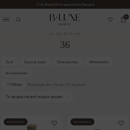
Authentifié & expertisé à Genève
0
LA SÉLECTION
36
Tout
Sacs à main
Chaussures
Vêtements
Accessoires
Filtres
Trié
Affichage de 1–16 sur 79 résultats
du
plus
récent
au
plus
ancien
NOUVEAU
NOUVEAU