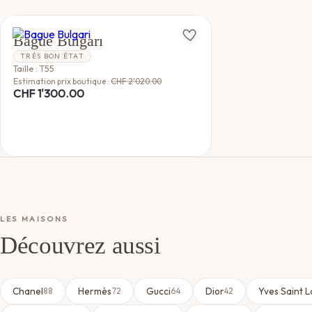
BULGARI
Bague Bulgari
TRÈS BON ÉTAT
Taille : T55
Estimation prix boutique :
CHF
2'020.00
CHF
1'300.00
LES MAISONS
Découvrez aussi
Chanel
Hermès
Gucci
Dior
Yves Saint 
88
72
64
42