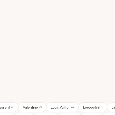
Laurent
Valentino
Louis Vuitton
Louboutin
J
32
30
24
20