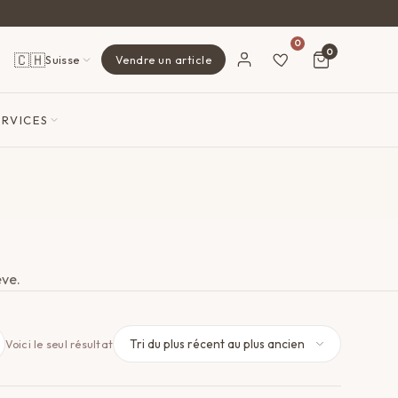
0
0
🇨🇭
Suisse
Vendre un article
ERVICES
ève.
Voici le seul résultat